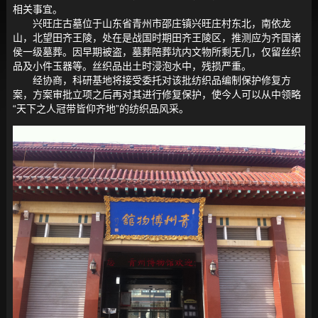
相关事宜。
兴旺庄古墓位于山东省青州市邵庄镇兴旺庄村东北，南依龙
山，北望田齐王陵，处在是战国时期田齐王陵区，推测应为齐国诸
侯一级墓葬。因早期被盗，墓葬陪葬坑内文物所剩无几，仅留丝织
品及小件玉器等。丝织品出土时浸泡水中，残损严重。
经协商，科研基地将接受委托对该批纺织品编制保护修复方
案，方案审批立项之后再对其进行修复保护，使今人可以从中领略
“天下之人冠带皆仰齐地”的纺织品风采。