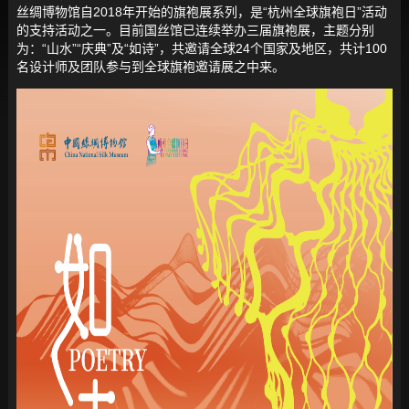
丝绸博物馆自2018年开始的旗袍展系列，是“杭州全球旗袍日”活动
的支持活动之一。目前国丝馆已连续举办三届旗袍展，主题分别
为：“山水”“庆典”及“如诗”，共邀请全球24个国家及地区，共计100
名设计师及团队参与到全球旗袍邀请展之中来。