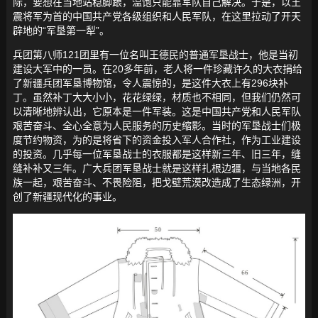
际，要想在当地站稳脚跟，温饱只能靠军队自己解决。于是，以王
震将军为首的中国共产党各级组织和人民军队，在这里拉动了开天
辟地的“军垦第一犁”。
兵团第八师121团里有一位名叫王德民的普通军垦战士，他是当初
建设大军中的一员。在20多年前，老人将一件珍藏许久的大衣捐给
了新疆兵团军垦博物馆，令人震惊的，是这件大衣上有296块补
丁。虽然补丁大大小小，花花绿绿，材质也不相同，但我们仍然可
以清晰地辨认出，它原本是一件军装。这是中国共产党和人民军队
艰苦奋斗、全心全意为人民服务的历史缩影。当时的军垦战士们极
度节约物资，为的是将省下的资金投入军人合作社，作为工业建设
的投资。几乎每一位军垦战士的衣服都是这样新三年、旧三年，缝
缝补补又三年。广大兵团军垦战士就是这样扎根边疆，与当地各民
族一起，艰苦奋斗、不畏险阻，把戈壁荒漠改造成了生态绿洲，开
创了新疆现代化的事业。