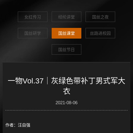
女红传习
经纶讲堂
国丝之夜
国丝研学
国丝课堂
丝路进校园
国丝节日
一物Vol.37｜灰绿色带补丁男式军大
衣
2021-08-06
作者：汪自强