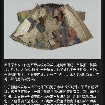
此件军大衣主体为军绿斜纹布及羊皮毛缝制而成，单排扣，斜插口
袋，毛领。大衣经缝补后十分厚重，袖子处几乎无法折叠，里外均
有多层的补丁。尤其是内部，还有羊毛补丁，因为长期的穿着，羊
毛已经有磨损及污染。
位于新疆维吾尔自治区北部的石河子市以“戈壁明珠，军垦名城”著
称，这与它在历史上一度是新疆兵团总部所在地有关。新中国成立
初期，王震将军率领中国人民解放军挺进新疆。新疆地处祖国西
北，入疆需要长途跋涉，从内地大规模运输粮食进疆显然不切实