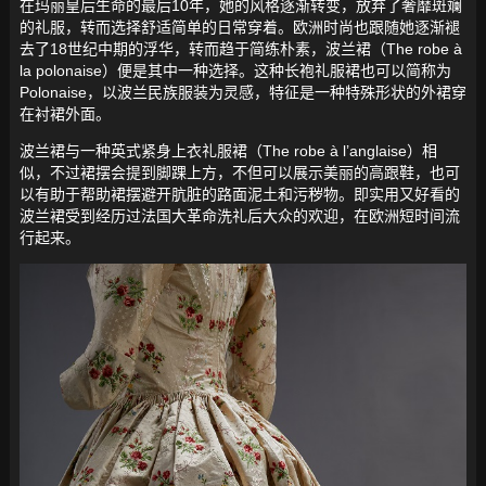
在玛丽皇后生命的最后10年，她的风格逐渐转变，放弃了奢靡斑斓
的礼服，转而选择舒适简单的日常穿着。欧洲时尚也跟随她逐渐褪
去了18世纪中期的浮华，转而趋于简练朴素，波兰裙（The robe à
la polonaise）便是其中一种选择。这种长袍礼服裙也可以简称为
Polonaise，以波兰民族服装为灵感，特征是一种特殊形状的外裙穿
在衬裙外面。
波兰裙与一种英式紧身上衣礼服裙（The robe à l’anglaise）相
似，不过裙摆会提到脚踝上方，不但可以展示美丽的高跟鞋，也可
以有助于帮助裙摆避开肮脏的路面泥土和污秽物。即实用又好看的
波兰裙受到经历过法国大革命洗礼后大众的欢迎，在欧洲短时间流
行起来。