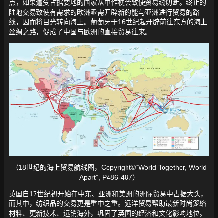
点，如果遭受占据要地的国家从中作梗会致使贸易线切断。终止的
陆地交易致使有需求的欧洲亟需开辟新的能与亚洲进行贸易的路
线，因而将目光转向海上。葡萄牙于16世纪起开辟前往东方的海上
丝绸之路，促成了中国与欧洲的直接贸易往来。
（18世纪的海上贸易航线图，Copyright©“World Together, World
Apart”, P486-487）
英国自17世纪初开始在中东、亚洲和美洲的洲际贸易中占据大头，
而其中，纺织品的交易更是重中之重。远洋贸易帮助最新时尚笼络
材料、更新技术、远销海外，巩固了英国的经济和文化影响地位。