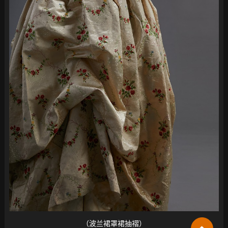
（波兰裙罩裙抽褶）