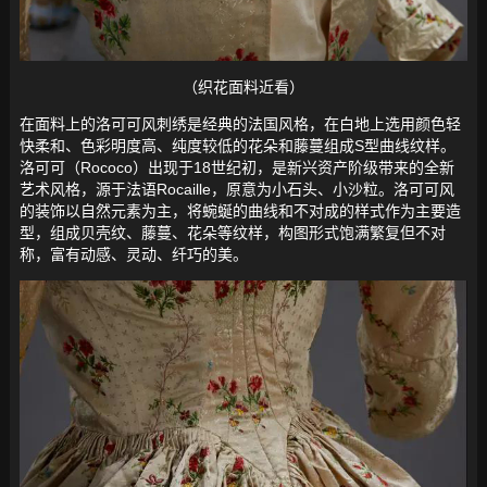
（织花面料近看）
在面料上的洛可可风刺绣是经典的法国风格，在白地上选用颜色轻
快柔和、色彩明度高、纯度较低的花朵和藤蔓组成S型曲线纹样。
洛可可（Rococo）出现于18世纪初，是新兴资产阶级带来的全新
艺术风格，源于法语Rocaille，原意为小石头、小沙粒。洛可可风
的装饰以自然元素为主，将蜿蜒的曲线和不对成的样式作为主要造
型，组成贝壳纹、藤蔓、花朵等纹样，构图形式饱满繁复但不对
称，富有动感、灵动、纤巧的美。