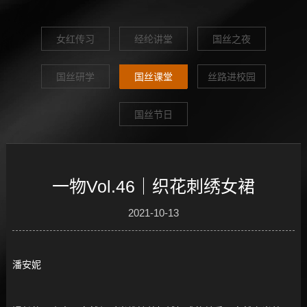
女红传习
经纶讲堂
国丝之夜
国丝研学
国丝课堂
丝路进校园
国丝节日
一物Vol.46｜织花刺绣女裙
2021-10-13
潘安妮