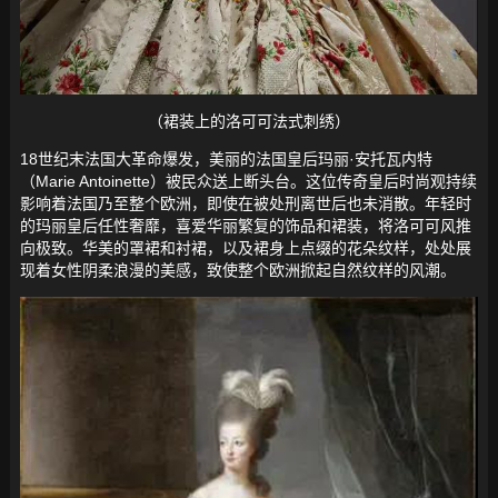
（裙装上的洛可可法式刺绣）
18世纪末法国大革命爆发，美丽的法国皇后玛丽·安托瓦内特
（Marie Antoinette）被民众送上断头台。这位传奇皇后时尚观持续
影响着法国乃至整个欧洲，即使在被处刑离世后也未消散。年轻时
的玛丽皇后任性奢靡，喜爱华丽繁复的饰品和裙装，将洛可可风推
向极致。华美的罩裙和衬裙，以及裙身上点缀的花朵纹样，处处展
现着女性阴柔浪漫的美感，致使整个欧洲掀起自然纹样的风潮。