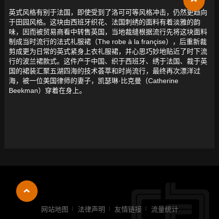
英式风格有别于法国，即使受到了洛可可等风格冲击，仍然更趋向
于田园风格。这块由西班牙织花、法国刺绣的面料有着淡雅的韵
味，因而被贸易商看中转售英国，当地裁缝根据流行先将这块面料
制成当时流行的法式礼服裙（The robe à la françise），后重新裁
剪成更为日常的英式紧身上衣礼服裙，并心思巧妙地贴近了时下流
行的波兰裙款式。这件产于中国、织于西班牙、绣于法国、裁于英
国的裙装汇聚五湖四海的技术荟萃和时尚流行，最终再次漂洋过
海，被一位美国律师的妻子，凯瑟琳·比克曼（Catherine
Beekman）穿着在身上。
网站地图
法律声明
友情链接
流量统计