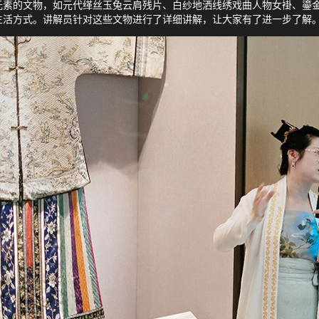
元素的文物，如元代缂丝玉兔云肩残片、白纱地洒线绣戏曲人物女褂、鎏
生活方式。讲解员针对这些文物进行了详细讲解，让大家有了进一步了解