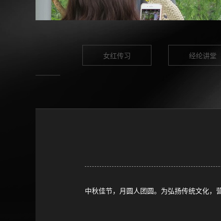
女红传习
经纶讲堂
中秋佳节，月圆人团圆。为弘扬传统文化，