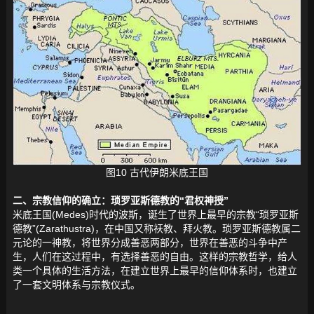
图10 古代伊朗米底王国
二、宗教信仰的确立：琐罗亚斯德教的“君权神授”
米底王国(Medes)时代的波斯，诞生了世界上最早的宗教“琐罗亚斯
德教”(Zarathustra)，在中国又称祆教、拜火教。琐罗亚斯德教属二
元论的一神教，将世界分成善恶两部分，世界在善恶的斗争中产
生，人们在这过程中，有选择善恶的自由。这样的宗教哲学，给人
类一个具体的生活方法，在建立世界上最早的信仰体系时，也建立
了一套文明体系与宗教仪式。