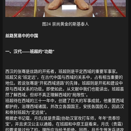
图24 崇尚黄金的斯基泰人
丝路贸易中的中国
一、汉代——班超的“功勋”
西汉的张骞是丝路的开拓者，班超则是平定西域的重要军事家。
班超又名“班定远”，在古代中国与西域的关系中，占有相当重要的
地位。若说张骞是“开拓西域道路”的先锋，班超则是开拓和建设中
原与西域关系的功臣。即使如此，从文献中我们也能读出，班超虽
然了解西域，但却不真正理解西域的“局限性”。
班超待在西域的三十一年中，创建了巨大的军事成就，他重置西域
都护府，治理西域诸国，并改立各国国王，安抚各国民众，因此汉
和帝封班超为“定远侯”。
根据史书记载，月氏(就是贵霜)协助汉室攻打车师，年年“贡奉珍
宝”，并且求汉公主以通婚，在班超和中原王庭看来，月氏（贵霜）
的要求是过份了的，理所应当给予拒绝。因而，月氏生恨发兵进攻