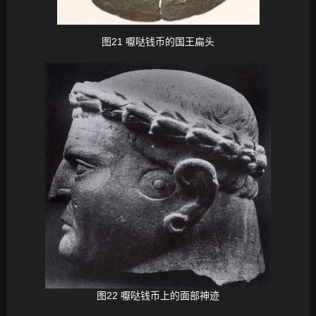
图21 嚈哒钱币的国王扁头
图22 嚈哒钱币上的面部神迹