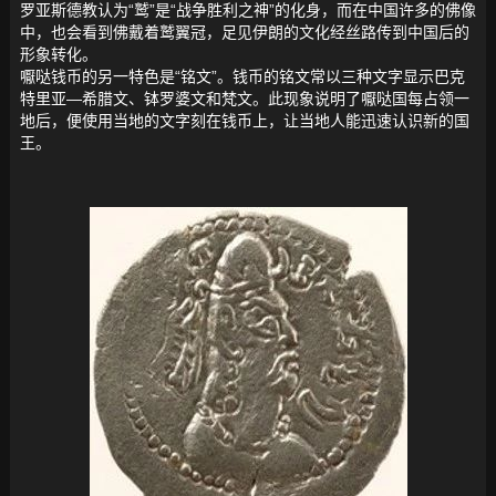
罗亚斯德教认为“鹫”是“战争胜利之神”的化身，而在中国许多的佛像
中，也会看到佛戴着鹫翼冠，足见伊朗的文化经丝路传到中国后的
形象转化。
嚈哒钱币的另一特色是“铭文”。钱币的铭文常以三种文字显示巴克
特里亚—希腊文、钵罗婆文和梵文。此现象说明了嚈哒国每占领一
地后，便使用当地的文字刻在钱币上，让当地人能迅速认识新的国
王。