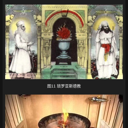
图11 琐罗亚斯德教