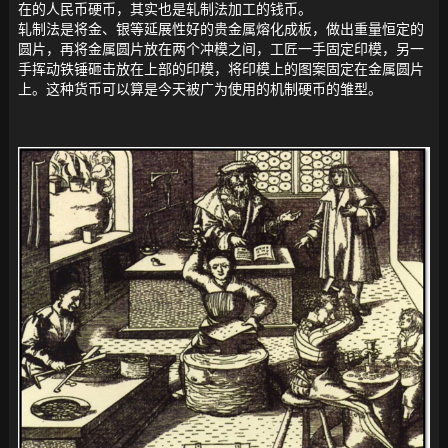
在的人民币硬币，其实也是轧制法加工的钱币。
轧制法是将金、银等延展性好的贵金属熔化成板，做出重量恒定的
圆片，再将金属圆片放在两个冲模之间，工匠一手固定印模，另一
手挥动铁锤砸击放在上部的印模，将印模上的图案固定在金属圆片
上。这种货币可以算是今天被广为使用的机制硬币的雏型。