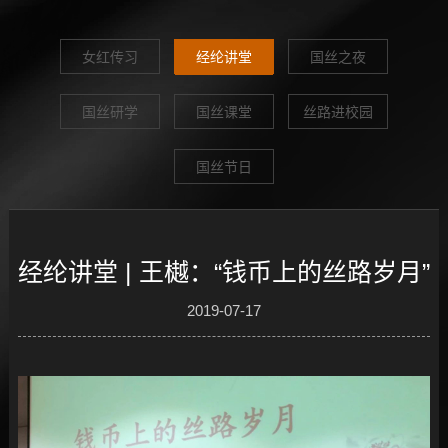
女红传习
经纶讲堂
国丝之夜
国丝研学
国丝课堂
丝路进校园
国丝节日
经纶讲堂 | 王樾：“钱币上的丝路岁月”
2019-07-17