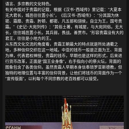
语言、多宗教的文化特色。
有关中国对于贵霜的记载，根据《汉书･西域传》里记载：“大夏本
无大君长，城邑往往置小长”，《后汉书･西域传》：“分其国为休
密、霜靡、贵霜、肹顿、都密、凡五部和翖侯，自立为王，国号贵
霜。”《史记･大宛列传》：“其俗土著，有城屋，与大宛同俗。无大
长，往往城邑置小长。其兵弱，畏战。善贾市。”形容贵霜没有大的
君王，往往是小地方的王。
从东西文化交流的角度看，贵霜王朝最大的特点就是所处通衢之
地，多种信仰交织在这一地域。中亚的钱币一般是正面为王、背面
为神，代表君权神授，贵霜的钱币，早期也是这样的形式，后来进
行货币改革，正面是“国王全身像”，右手指向小的祭火坛，背面的
图象包含了各类信仰。虽然贵霜人早期本身信奉琐罗亚斯德教，但
独特的地理位置与丰富的信仰背景，让他们将钱币的背面作为一个
“宣传版面”，以利每个不同宗教的老百姓都可以接受。