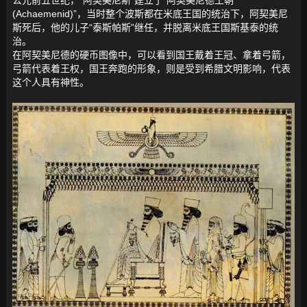
公元前五世纪，“阿契美尼斯”建立了“阿契美尼德王朝
(Achaemenid)”，当时整个波斯都在米底王国的统治下，阿契美尼
斯死后，他的儿子“泰斯帕斯”继任，并脱离米底王国斯基泰的统
治。
在阿契美尼德的硬币图像中，可以看到国王戴着王冠、拿着弓箭，
弓箭代表着王权，国王奔跑的形象，则是受到希腊文明影响，代表
这个人具有神性。