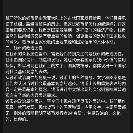
我们所说的钱币是由欧亚大陆上的古代国家发行使用，他们直接见
证了丝绸之路经济贸易的历史。但这些钱币是怎样的起源呢？在这
里我们要意识到，钱币是国家发展到一定程度时的经济产物，钱币
虽然对民间经济交易有着重要的帮助，但更重要的是对于国家税收
的意义。钱币是国家税收的重要来源和国家信用的具体体现。
二、钱币的政治属性
在钱币的众多属性当中，需要我们特别关注的是钱币的政治属性。
钱币由国家设计、制造和发行，她也代表着国家对钱币价值的信用
担保，所以出现在钱币上的文字、图案或符号，都体现出一个国家
对社会基础观念的表达。
从钱币政治属性的角度来说，钱币上的各种符号、文字和图案都是
我们去认识当时社会最基本观念的途径。钱币上长期重复表达的内
容一定是最基本的概念，钱币设计中突然出现的变化则意味着普遍
观念有了新的内容表达需求。
钱币的政治属性表达，至今仍出现在现代货币的表达中。我们稍作
观察，就可发现，现代货币上的国家称谓、应用文字、主题图案都
无一例外的清晰标明了钱币发行者的“身份”，包括政治的、文化
的、信仰的。