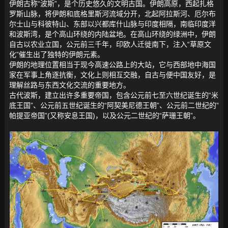
伊朗古称“波斯”，是个历史悠久的文明古国。伊朗高原，西起扎格
罗斯山脉，将伊朗和底格里斯河流域分开，北起阿拉斯河、厄尔布
尔士山与科彼特山、东部以兴都库什山脉与印度相隔，南临印度洋
和波斯湾，是个高山环绕的内陆盆地。在高山环绕的绿洲中，伊朗
自古以农业立国，公元前三千年，印欧人迁徙南下，注入“草原文
化”催生出了独特的伊朗元素。
伊朗的地理位置相当于现今高速公路上的大站，它与西部地中海国
家在军事上角逐抗衡，文化上则相互交融，自古与便中国友好，是
理解丝路与东西文化交流的重要地方。
古代波斯，建立出许多重要帝国，包含公元前七至六世纪诞生的“米
底王国”、公元前五世纪诞生的“阿契美尼德王朝”、公元前二世纪的”
帕提亚帝国”(又称安息王国)，以及公元二世纪的“萨珊王朝”。