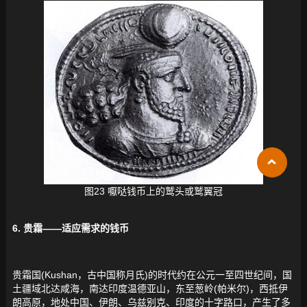
图23 嚈哒钱币上的鹫头或鹫翼冠
6. 贵霜——适应需求的钱币
贵霜国(Kushan，古中国称月氏)的时代约在公元一至四世纪间，国
土疆域北达咸海，南达印度温德亚山，东至葱岭(帕米尔)，西抵伊
朗高原，地处中国、伊朗、乌兹别克、印度的十字路口，产生了多