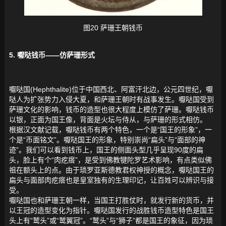
图20 萨珊王朝钱币
5. 嚈哒钱币——仿萨珊形式
嚈哒国(Hephthalite)位于中国西北、阿富汗北边，公元四世纪，嚈
哒人为扩张势力入侵大夏，和萨珊王朝时有战事发生。嚈哒国受到
萨珊文化的影响，钱币的造型也很大程度上模仿了萨珊。嚈哒钱币
以银，正面为国王像，背面是火坛与侍从，与萨珊的形式相仿。
根据汉文献记载，嚈哒钱币有两个特色，一个是“国王的形象”，一
个是“币面铭文”。嚈哒国王的形象，特别崇尚“扁头”与“面部的神
迹”。我们可以看到钱币上，国王的侧面头型几乎呈现90度的扁
头，脸上有个“肉疙瘩”，是受到佛教犍陀罗艺术影响，有点类似佛
祖在额头上的点。由于琐罗亚斯德教君权神授的概念，嚈哒国王的
扁头与面部肉疙瘩也是皇室独有的生理印记，让百姓可以辨识与接
受。
嚈哒国也和萨珊王朝一样，当国王打胜仗时，就发行新的货币，并
以王冠的造型变化为指针。嚈哒国发行的战胜钱币造型特色是国王
头上有“鹫头”或“鹫翼冠”。“鹫头”与“狮子”都是国王的象征，因为琐