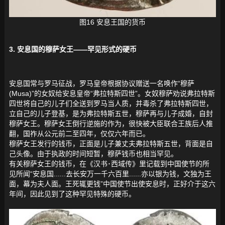
图16 安息王国的货币
3. 安息国的穆萨女王——罕见形式的硬币
安息国常与罗马征战，罗马皇帝根据协议赠送一名唤作“穆萨
(Musa)”的女奴给安息皇帝“弗拉特斯四世”。女奴穆萨劝说弗拉特斯
四世将自己的儿子们全送到罗马当人质，并毒杀了弗拉特斯四世，
立自己的儿子登基，是为弗拉特斯五世，穆萨再与儿子成婚，自封
穆萨女王。穆萨女王倒行逆施的作为，很快被大臣联合王族后人推
翻，国祚从公元前二至四年，仅仅六年而已。
穆萨女王发行的钱币，正面是儿子兼丈夫弗拉特斯五世，背面是自
己头像。由于执政的时间短暂，穆萨钱币也相当罕见。
有关穆萨女王的钱币，在《汉书･西域传》里记载到中国使节的所
见所闻“安息国......去长安万一千六百里......亦以银为钱，文独为王
面，幕为夫人面。王死辄更钱”中国使节出使安息时，正好介于这六
年间，因此见到了这种罕见特殊的硬币。