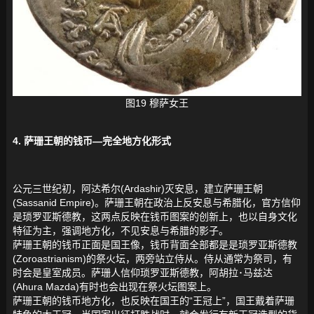
图19 穆萨女王
4. 萨珊王朝的钱币—完全地方化形式
公元三世纪初，阿达希尔(Ardashir)灭安息，建立萨珊王朝
(Sassanid Empire)。萨珊王朝在政治上反安息与希腊化，官方信仰
是琐罗亚斯德教，这两点反映在钱币图案的创新上，也以自身文化
特征为主，强调地方化，不见安息与希腊的影子。
萨珊王朝的钱币正面是国王像，钱币背面全部都是是琐罗亚斯德教
(Zoroastrianism)的祭火坛，两旁站立侍从。侍从通常为祭司，有
时会是皇室成员。萨珊人信仰琐罗亚斯德教，阿胡拉･马兹达
(Ahura Mazda)有时也会出现在祭火坛图案上。
萨珊王朝的钱币地方化，也反映在国王的“王冠上”，国王戴着萨珊