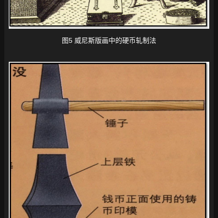
图5 威尼斯版画中的硬币轧制法