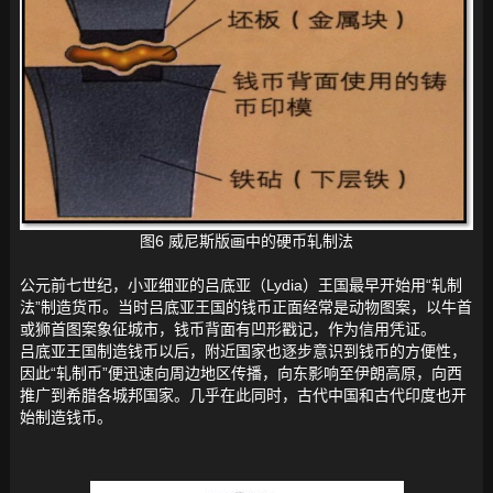
图6 威尼斯版画中的硬币轧制法
公元前七世纪，小亚细亚的吕底亚（Lydia）王国最早开始用“轧制
法”制造货币。当时吕底亚王国的钱币正面经常是动物图案，以牛首
或狮首图案象征城市，钱币背面有凹形戳记，作为信用凭证。
吕底亚王国制造钱币以后，附近国家也逐步意识到钱币的方便性，
因此“轧制币”便迅速向周边地区传播，向东影响至伊朗高原，向西
推广到希腊各城邦国家。几乎在此同时，古代中国和古代印度也开
始制造钱币。