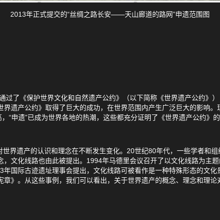
2013年正式提交的“丝绸之路长安——天山廊道的路网”申遗范围图
巴黎通过了《保护世界文化和自然遗产公约》（以下简称《世界遗产公约》）
《世界遗产公约》取得了巨大的成功，在世界范围内产生广泛巨大的影响
，“申遗”已成为世界各地的热潮，这些都充分证明了《世界遗产公约》
对世界遗产的认识和理念在不断发生变化。20世纪80年代，一些学者和
念，文化线路也由此被提出。1994年马德里会议召开了以文化线路为主题
03年国际古迹遗址理事会提出，文化线路可被看作是一种特殊形态的文
路宪章》。从这些事例，我们可以看出，关于世界遗产的概念、理念和理