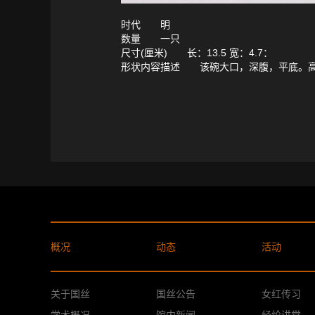
时代 明
数量 一只
尺寸(厘米) 长：13.5 宽：4.7：
形状内容描述 该碗大口，深腹，平底。高
概况
动态
活动
关于国丝
国丝公告
女红传习