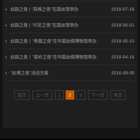
丝路之夜 | “高棉之夜”在国丝馆举办
2018-07-16
丝路之夜 | “印尼之夜”在国丝馆举办
2018-06-01
丝路之夜丨“希腊之夜”在中国丝绸博物馆举办
2018-05-10
丝路之夜丨“苗岭之夜”在中国丝绸博物馆举办
2018-04-16
“丝博之夜”活动方案
2016-09-05
首页
上一页
1
2
3
下一页
末页