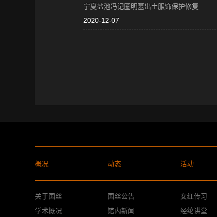
宁夏盐池冯记圈明墓出土服饰保护修复
2020-12-07
概况
动态
活动
关于国丝
国丝公告
女红传习
学术概况
馆内新闻
经纶讲堂