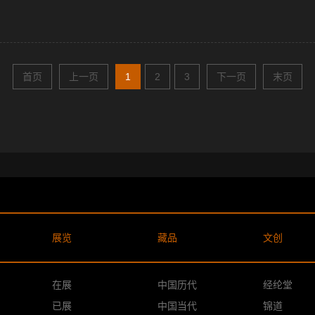
首页
上一页
1
2
3
下一页
末页
展览
藏品
文创
在展
中国历代
经纶堂
已展
中国当代
锦道