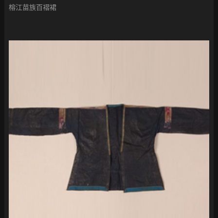
榕江苗族百褶裙