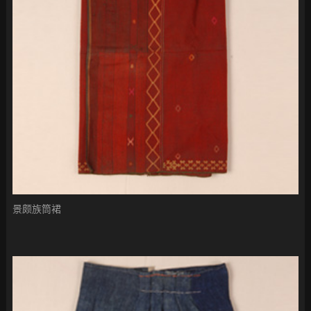
景颇族筒裙