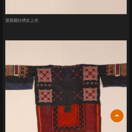
苗族戳纱绣女上衣