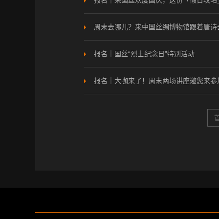
报名｜来国丝欢度国庆，这份「假日攻略
周末去哪儿？来中国丝绸博物馆跟着唐诗
报名｜国丝“烈士纪念日”特别活动
报名｜大咖来了！周末两场讲座邀您来参