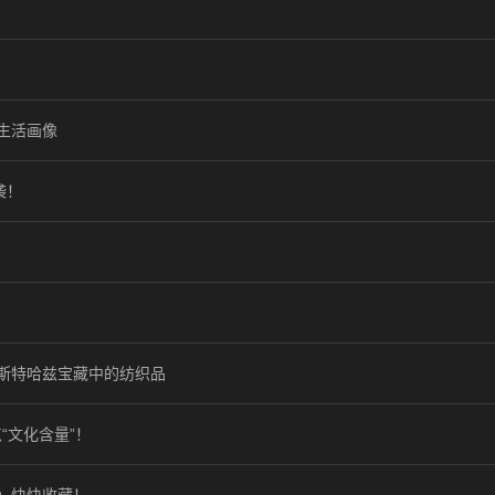
生活画像
袭！
斯特哈兹宝藏中的纺织品
“文化含量”！