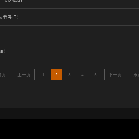
」快快收藏！
去看展吧！
加！
首页
上一页
1
2
3
4
5
下一页
末