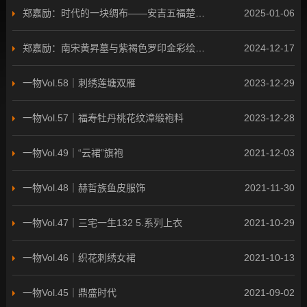
郑嘉励：时代的一块绸布——安吉五福楚墓与菱格鹿纹罗
2025-01-06
郑嘉励：南宋黄昇墓与紫褐色罗印金彩绘花边单衣
2024-12-17
一物Vol.58｜刺绣莲塘双雁
2023-12-29
一物Vol.57｜福寿牡丹桃花纹漳缎袍料
2023-12-28
一物Vol.49｜“云裙”旗袍
2021-12-03
一物Vol.48｜赫哲族鱼皮服饰
2021-11-30
一物Vol.47｜三宅一生132 5.系列上衣
2021-10-29
一物Vol.46｜织花刺绣女裙
2021-10-13
一物Vol.45｜鼎盛时代
2021-09-02